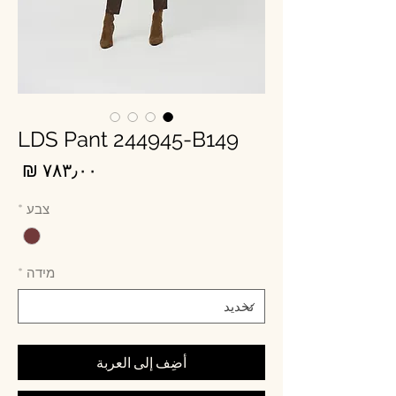
LDS Pant 244945-B149
الس
צבע
*
מידה
*
أضِف إلى العربة