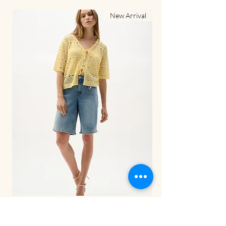
al
New Arrival
LDS Pant-262941