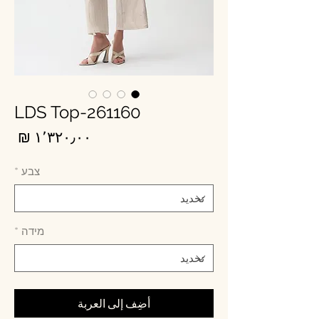
LDS Top-261160
الس
צבע
*
מידה
*
أضِف إلى العربة