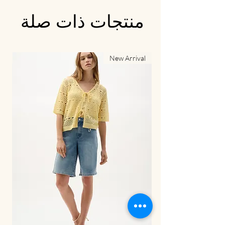
منتجات ذات صلة
al
New Arrival