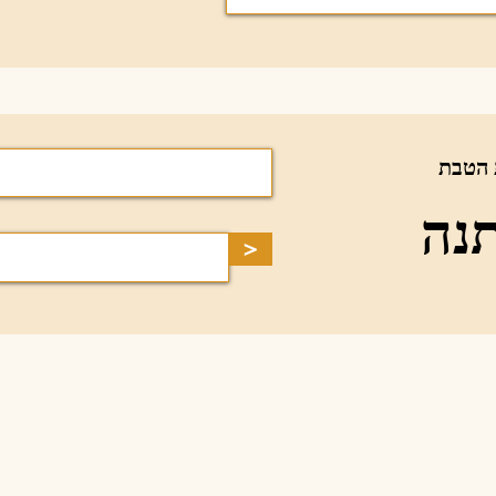
 הטבת
נה
>