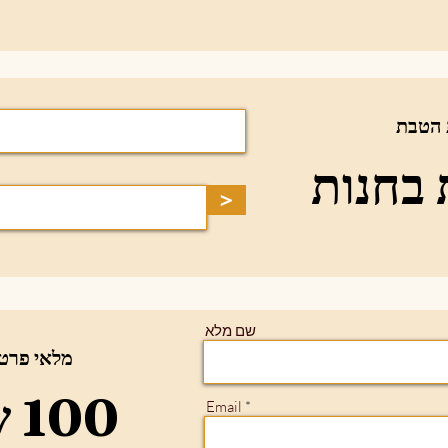
 הטבת
 בחנות
>
שם מלא
מלאי פרט
100 ש"ח מתנה
Email