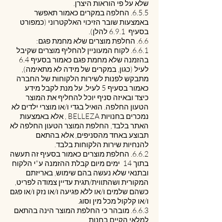
שלא על פי הוראות היצרן.
6.5.5. החלפה במקרים כאמור תאפשר
באמצעות שובר הזיכוי האלקטרוני (כמפורט
בסעיף ‎6.9.1 להלן).
6.6. החלפת מוצרים שלא מחמת פגם:
6.6.1. לקוח המעוניין להחליף מוצרים שקיבל
בהזמנה שלא מחמת פגם כאמור בסעיף ‎6.4
לעיל (כגון, במקרים של מידה לא מתאימה),
מתבקש לפנות לשירות הלקוחות של החברה
כאמור בסעיף ‎5 לעיל, על מנת לקבל מידע
כיצד ובאיזה סניף יוכל להחליף את המוצר
הטעון החלפה. הואיל בגדי ו/או מוצרי ילדים לא
נמכרים בחנויות BELLEZA , אלא באמצעות
האתר בלבד, החלפת המוצר הטעון החלפה לא
תבוצע באחד מהסניפים, אלא בהתאם
להנחיות שירות הלקוחות בלבד.
6.6.2. החלפת מוצרים כאמור בסעיף זה תעשה
בתוך 14 ימים מיום קבלת ההזמנה ע"י הלקוח
ובתנאי שלא נעשה בהם שימוש, באריזתם
המקורית ושהתווית/תגית עדיין צמודה לפריט,
כשהם שלמים ו/או ללא פגיעה ו/או נזק ו/או פגם
ו/או קלקול מכל מין וסוג.
6.6.3. מובהר כי החלפת המוצר הינה בהתאם
למלאי הקיים בחנות.