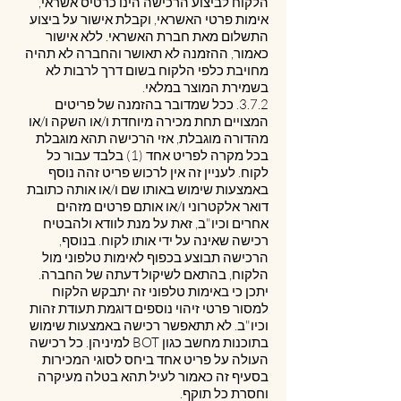
הלקוח לביצוע הרכישה הינו כרטיס אשראי,
אימות פרטי האשראי, וקבלת אישור על ביצוע
התשלום מאת חברת האשראי. ללא אישור
כאמור, ההזמנה לא תאושר והחברה לא תהיה
מחויבת כלפי הלקוח בשום דרך לרבות לא
בשמירת המוצר במלאי.
3.7.2. ככל שמדובר בהזמנה של פריטים
המצויים תחת מכירה מיוחדת ו/או השקה ו/או
מהדורה מוגבלת, אזי הרכישה תהא מוגבלת
בכל מקרה לפריט אחד (1) בלבד עבור כל
לקוח. לעניין זה אין לרכוש פריט זהה נוסף
באמצעות שימוש באותו שם ו/או אותה כתובת
דואר אלקטרוני ו/או אותם פרטים מזהים
אחרים וכיו"ב, זאת על מנת לוודא ולהבטיח
רכישה שאינה על ידי אותו לקוח. בנוסף,
הרכישה תבוצע בכפוף לאימות טלפוני מול
הלקוח, בהתאם לשיקול דעתה של החברה.
יתכן כי באימות טלפוני זה יתבקש הלקוח
למסור פרטי זיהוי נוספים דוגמת תעודת זהות
וכיו"ב. לא תתאפשר רכישה באמצעות שימוש
בתוכנות מחשב כגון BOT למיניהן. כל רכישה
העולה על פריט אחד ביחס לסוגי המכירות
בסעיף זה כאמור לעיל תהא בטלה מעיקרה
וחסרת כל תוקף.