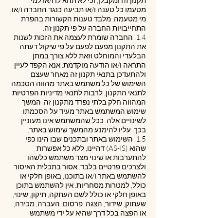
תקנון זה ומקבלן, וכי לא תהא לו ו/או למי
מטעמו כל טענה ו/או תביעה כנגד החברה ו/או
מי מטעמה, מלבד טענות הקשורות בהפרת
התחייבויות החברה על פי תקנון זה.
1.4. החברה שומרת לעצמה את הזכות לשנות
את התקנון מפעם לפעם על פי שיקול דעתה
הבלעדי והמוחלט וזאת ללא צורך במתן
התראה ו/או הודעה מוקדמת. אנא הקפד לעיין
ולהתעדכן בתנאי תקנון זה מאחר שעצם
השימוש של כל משתמש באתר מהווה הסכמה
לתנאי התקנון, לרבות לתנאי מדיניות הפרטיות
המהווה חלק בלתי נפרד מתקנון זה. המשך
שימוש המשתמש באתר מעיד על הסכמתו
לשינויים אלה. ככל שהמשתמש אינו מעוניין
בכך, עליו להימנע מהמשך שימוש באתר.
1.5. השימוש באתר ובתכנים שבו הינו כפי
שהוא (AS-IS) דהיינו, ללא כל אפשרות
להתערבות או שינוי מצד משתמש כלשהו
ולצרכים פרטיים בלבד. אסור בתכלית האיסור
להשתמש באתר ו/או בתוכנו, באופן חלקי או
כולל, למטרות מסחריות. אין להשתמש בתוכן
באופן חלקי או כולל לשם העתקה, תיקון, שינוי,
שעתוק, שידור, הצגה, פרסום, העברה, מכירה,
או הפצה בכל דרך שהיא על ידי משתמש