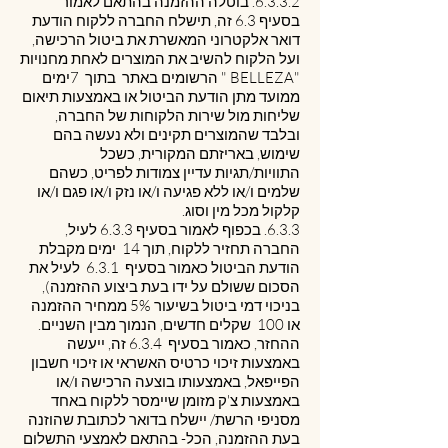
6.3.3.2. בוטלה ההזמנה בהתאם לאמור
בסעיף ‎6.3 זה, תישלח החברה ללקוח הודעת
דואר אלקטרוני המאשרת את ביטול הרכישה,
ועל הלקוח להשיב את המוצרים לאחת מחנויות
"BELLEZA " הרשומים באתר בתוך 7ימים
ממועד מתן הודעת הביטול או באמצעות תיאום
שליחות מול שירות הלקוחות של החברה,
ובלבד שהמוצרים תקינים ולא נעשה בהם
שימוש, באריזתם המקורית, כשכל
התוויות/תגיות עדיין צמודות לפריט, כשהם
שלמים ו/או ללא פגיעה ו/או נזק ו/או פגם ו/או
קלקול מכל מין וסוג.
6.3.3. בכפוף לאמור בסעיף ‎6.3.3 לעיל,
החברה תחזיר ללקוח, תוך 14 ימים מקבלת
הודעת הביטול כאמור בסעיף ‎6.3.1 לעיל את
הסכום ששולם על ידו בעת ביצוע ההזמנה),
בניכוי דמי ביטול בשיעור 5% ממחיר ההזמנה
או 100 שקלים חדשים, הנמוך מבין השניים.
ההחזר, כאמור בסעיף ‎6.3.4 זה, ייעשה
באמצעות זיכוי כרטיס האשראי או זיכוי חשבון
הפייפאל, באמצעותו בוצעה הרכישה ו/או
באמצעות צ'ק מזומן שיימסר ללקוח באחד
מסניפי הרשת/ יישלח בדואר לכתובת שהוזנה
בעת ההזמנה, הכל- בהתאם לאמצעי התשלום