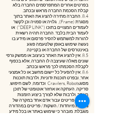
בפרטים אחרים המתפרסמים החברה בלא
קבלת הסכמת החברה מראש ובכתב.
8.4. החברה מתירה להציג את האתר בתוך
מסגרת (Frame), גלויה או סמויה וכן לקשר
לעמודים המצויים בתוכו ("DEEP LINK") או
לעמוד הבית בלבד. החברה תהיה רשאית
להורות למשתמש להסיר פרסום או מידע בו
נעשה שימוש באופן שלטעמה פוגע
באינטרסים של החברה או בקניינה.
8.5. אין להציג את האתר בעיצוב או ממשק גרפי
שונים מאלה שעיצבה לו החברה, אלא בכפוף
לקבלת הסכמתו לכך מראש ובכתב.
8.6. אין להפעיל כל יישום מחשב או כל אמצעי
אחר, ובפרט תוכנות זדוניות, ולרבות תוכנות
מסוגCrawlers, Robots וכדומה, לשם חיפוש,
סריקה, העתקה או אחזור אוטומטי של תוכן
האתר, ולרבות שלא לצורך ביצוע הזמנות
מרובות פריטים עבור אדם אחד במקרה של
מכירות מיוחדות / השקות / פריטים במהדורה
מוגבלת. מובהר כי שימוש באתר או בכל מידע
המצוי בו לשם יצירת מאגר מידע ו/או לקט הינו
אסור בהחלט.
8.7. אין לפגוע בכבודו או בפרטיותו של