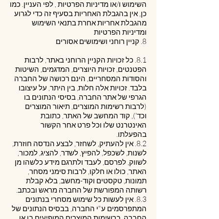
השימוש ו/או מדיניות הפרטיות , לפי העניין. כמו
כן, אין בהגבלת האחריות בסעיף זה כדי לגרוע
מהגבלת אחריות אחרת בתנאי השימוש
ומדיניות הפרטיות
8. קניין רוחני ושימושים אסורים
8.1. כל זכויות הקניין הרוחני באתר, לרבות
הפטנטים, זכויות היוצרים, המדגמים, השיטות
והסודות המסחריים, הינם רכושה של החברה
בלבד. זכויות אלה חלות, בין היתר, על עיצובו
הגרפי של אתר החברה, בסיסי הנתונים בו
(לרבות רשימות המוצרים, תיאור המוצרים
וכד'), קוד המחשב של האתר, כתובת
האינטרנט שלו וכל פרט אחר הקשור
בהפעלתו.
8.2. אין להעתיק, לשחזר, לבצע הנדסה חוזרת,
לשנות, לשכפל, להפיץ, לשדר, להציג, למכור,
לשווק, לפרסם, לעבד ולתרגם מידע כלשהו מן
האתר, כולו או חלקו, לרבות סימני מסחר,
תמונות, טקסטים וקוד-מחשב, בלא קבלת
רשותה המפורשת של החברה מראש ובכתב.
8.3. אין לעשות כל שימוש מסחרי בנתונים
המתפרסמים ע"י החברה, בבסיס הנתונים של
החברה, ברשימות המוצרים המופיעים בו או