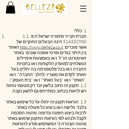
1. כללי
1.1. חברת חבייר סימורה ישראל ח.פ.
514332980
הינה הבעלים החוקיים של
, אשר מוכרים
http://www.belleza.co.il
האתר
בין היתר בגדים ופרטי אופנה שונים- באתר
האינטרנט הנ"ל ו/או באמצעות אימיילים
הנשלחים למועדון הלקוחות ו/או בחנויות
החברה ו/או בכל פלטפורמה בה יחליט בעל
האתר לקדם את מוצריו (להלן:"החברה", ו/או
"האתר" ו/או "בעל האתר" ו/או "בית העסק"),
1.2. תקנון זה כתוב בלשון זכר רק מטעמי נוחות
ויש לראות בכתוב כמתייחס גם ללשון נקבה.
1.3. הוראות תקנון זה יחולו על כל שימוש באתר
בלבד. גלישה ו/או ביצוע כל פעולה באתר,
לרבות ביצוע הזמנה וכדומה, מהווה הסכמה
לקבל ולנהוג לפי הוראות התקנון.שימוש באתר
מהווה הצהרה כי המשתמש מודע להוראות