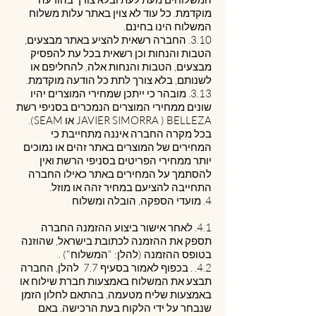
מוקדמת. כל עוד לא צוין באתר עלות משלוח
המשלוח הינו בחינם.
3.10. החברה רשאית להציע באתר מבצעים,
הטבות והנחות וכן רשאית בכל עת להפסיק
מבצעים, הטבות והנחות אלה, להחליפם או
לשנותם, בלא צורך לתת כל הודעה מוקדמת.
3.13. מובהר כי ייתכן שמחירי המוצרים יהיו
שונים ממחירי המוצרים הנמכרים בסניפי רשת
BELLEZA ( JAVIER SIMORRA או SEAM).
בכל מקרה החברה איננה מתחייבת כי
המחירים של המוצרים באתר זהים או נמוכים
יותר ממחירי הפריטים בסניפי הרשת ואין
להסתמך על המחירים באתר כאילו החברה
התחייבה להציעם במחיר זהה או מוזל.
4. מועדי הספקה, הובלה ומשלוח
4.1. לאחר אישור ביצוע ההזמנה החברה
תספק את ההזמנה לכתובת בישראל, שהוזנה
בטופס ההזמנה (להלן: "המשלוח") .
4.2. . בכפוף לאמור בסעיף ‎7.7 להלן, החברה
תבצע את המשלוח באמצעות חברת שילוח או
באמצעות שליח מטעמה, בהתאם לחלון הזמן
שנבחר על ידי הלקוח בעת הרכישה. באם