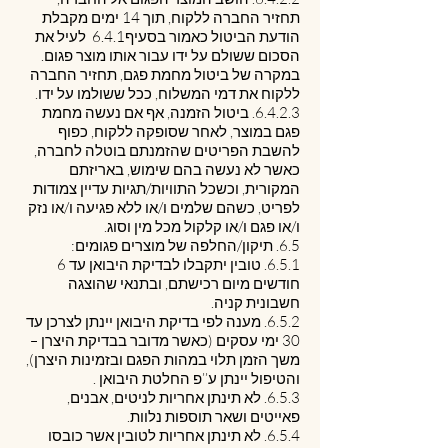
תחזיר החברה ללקוח, תוך 14 ימים מקבלת
הודעת הביטול כאמור בסעיף‎6.4.1 לעיל את
הסכום ששולם על ידו עבור אותו מוצר פגום.
במקרה של ביטול מחמת פגם, תחזיר החברה
ללקוח את דמי המשלוח, ככל ששולמו על ידו.
6.4.2.3. ביטול הזמנה, אף אם נעשה מחמת
פגם במוצר, לאחר שסופקה ללקוח, כפוף
להשבת הפריטים שהזמנתם בוטלה לחברה,
כאשר לא נעשה בהם שימוש, באריזתם
המקורית, וכשכל התוויות/תגיות עדיין צמודות
לפריט, כשהם שלמים ו/או ללא פגיעה ו/או נזק
ו/או פגם ו/או קלקול מכל מין וסוג.
6.5. תיקון/החלפה של מוצרים פגומים:
6.5.1. טובין יתקבלו לבדיקת היבואן עד 6
חודשים מיום רכישתם, ובתנאי שהוצגה
חשבונית קניה.
6.5.2. מענה לפי בדיקת היבואן יינתן לצרכן עד
30 ימי עסקים (כאשר מדובר בבדיקת היצרן –
משך הזמן תלוי במהות הפגם ובזמינות היצרן),
והטיפול יינתן ע’’פ החלטת היבואן .
6.5.3. לא תינתן אחריות לניטים, אבנים,
פאייטים ושאר תוספות נלוות.
6.5.4. לא תינתן אחריות לטובין אשר כובסו