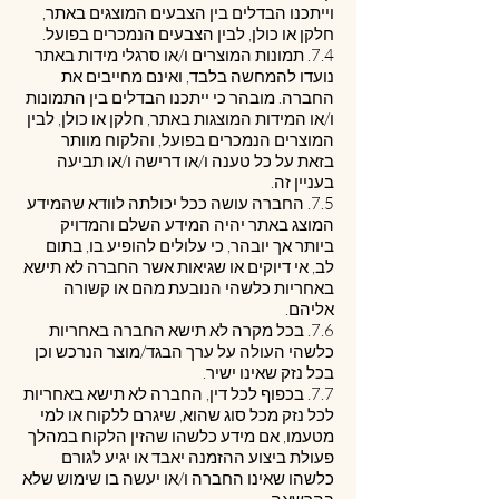
וייתכנו הבדלים בין הצבעים המוצגים באתר,
חלקן או כולן, לבין הצבעים הנמכרים בפועל.
7.4. תמונות המוצרים ו/או סרגלי מידות באתר
נועדו להמחשה בלבד, ואינם מחייבים את
החברה. מובהר כי ייתכנו הבדלים בין התמונות
ו/או המידות המוצגות באתר, חלקן או כולן, לבין
המוצרים הנמכרים בפועל, והלקוח מוותר
בזאת על כל טענה ו/או דרישה ו/או תביעה
בעניין זה.
7.5. החברה עושה ככל יכולתה לוודא שהמידע
המוצג באתר יהיה המידע השלם והמדויק
ביותר אך יובהר, כי עלולים להופיע בו, בתום
לב, אי דיוקים או שגיאות אשר החברה לא תישא
באחריות כלשהי הנובעת מהם או קשורה
אליהם.
7.6. בכל מקרה לא תישא החברה באחריות
כלשהי העולה על ערך הבגד/מוצר הנרכש וכן
בכל נזק שאינו ישיר.
7.7. בכפוף לכל דין, החברה לא תישא באחריות
לכל נזק מכל סוג שהוא, שיגרם ללקוח או למי
מטעמו, אם מידע כלשהו שהזין הלקוח במהלך
פעולת ביצוע ההזמנה יאבד או יגיע לגורם
כלשהו שאינו החברה ו/או יעשה בו שימוש שלא