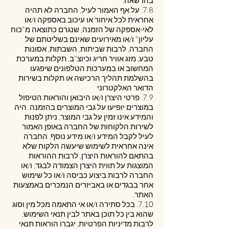
בהרשאה.
7.8. על אף האמור לעיל, החברה לא תהיה
אחראית לכל איחור או עיכוב באספקה ו/או
לאי-אספקה של הזמנה, שנגרם כתוצאה מ"כוח
עליון" ו/או מאירועים שאינם בשליטתם של
החברה, לרבות שביתות, השבתות, אסונות
טבע, מזג אוויר חריג וכיוצ"ב, תקלות במערכת
המחשוב או במערכות הטלפונים שיפגעו
בהשלמת תהליך הרכישה או תקלות בשירות
הדואר האלקטרוני
7.9. פרטי היצרן ו/או היבואן והוראות הטיפול
במוצרים יופיעו על גבי המוצרים בהזמנה. היה
והמידע אינו זמין על גבי המוצר, ניתן לפנות
לשירות הלקוחות של החברה באופן האמור
לעיל לקבל המידע ו/או מידע נוסף. החברה
אינה אחראית לשימוש שיעשה הלקוח שלא
בהתאם להוראות היצרן, לרבות ההוראות
המוצגות על תווית היצרן הצמודה לבגד, ו/או
החברה לרבות ביצוע כביסה ו/או כל שימוש
אחר בבגדים או באביזרים הנמכרים באמצעות
האתר.
7.10. בכל סתירה ו/או אי התאמה מכל מין וסוג
שהוא בין כל תוכן באתר לבין תנאי השימוש,
לרבות מדיניות הפרטיות, יגברו הוראות תנאי