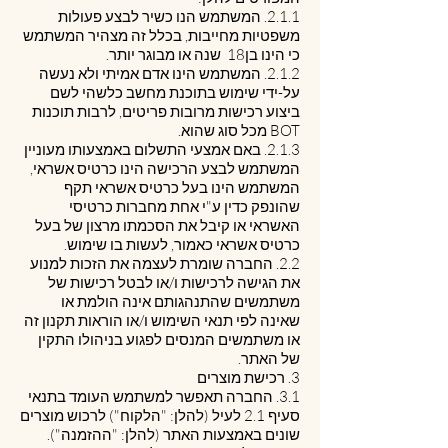
2.1.1. המשתמש הנו כשיר לבצע פעולות
משפטיות מחייבות, בכלל זה מצהיר המשתמש
כי הינו בן18 שנה או מבוגר יותר.
2.1.2. המשתמש הינו אדם אמיתי ולא נעשה
על-ידי שימוש בתוכנת מחשב כלשהי לשם
ביצוע רכישות מרובות פריטים, לרבות תוכנות
BOT מכל סוג שהוא.
2.1.3. באם אמצעי התשלום באמצעותו מעוניין
המשתמש לבצע הרכישה הינו כרטיס אשראי,
המשתמש הינו בעל כרטיס אשראי תקף
שהונפק כדין ע"י אחת מחברות כרטיסי
האשראי או קיבל את הסכמתו מרצון של בעל
כרטיס אשראי כאמור, לעשות בו שימוש.
2.2. החברה שומרת לעצמה את הזכות למנוע
את הגישה לרכישות ו/או לבטל רכישות של
משתמשים שהתנהגותם אינה הולמת או
שאינה לפי תנאי השימוש ו/או הוראות תקנון זה
או משתמשים המנסים לפגוע בניהולו התקין
של האתר.
3. רכישת מוצרים
3.1. החברה תאפשר למשתמש העומד בתנאי
סעיף ‎2.1 לעיל (להלן: "הלקוח") לרכוש מוצרים
שונים באמצעות האתר (להלן: "ההזמנה").