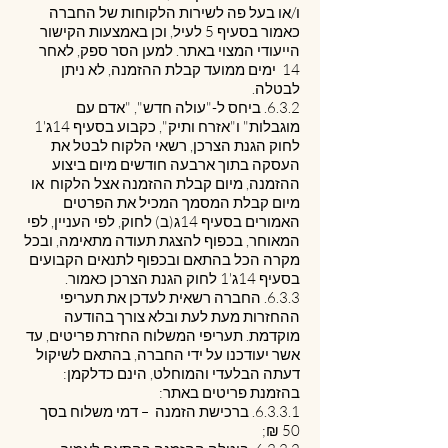
ו/או בעל פה לשירות הלקוחות של החברה
כאמור בסעיף ‎5 לעיל, וכן באמצעות הקישור
הייעודי המצוי באתר. למען הסר ספק, לאחר
14 ימים ממועד קבלת ההזמנה, לא ניתן
לבטלה.
6.3.2. ביחס ל-"עולה חדש", "אדם עם
מוגבלות" ו"אזרח ותיק", כקבוע בסעיף 14ג'1
לחוק הגנת הצרכן, רשאי הלקוח לבטל את
העסקה בתוך ארבעה חודשים מיום ביצוע
ההזמנה, מיום קבלת ההזמנה אצל הלקוח או
מיום קבלת המסמך המכיל את הפרטים
האמורים בסעיף 14ג(ב) לחוק, לפי העניין, לפי
המאוחר, בכפוף להצגת תעודה מתאימה, ובכל
מקרה הכל בהתאם ובכפוף לתנאים הקבועים
בסעיף 14ג'1 לחוק הגנת הצרכן כאמור.
6.3.3. החברה רשאית לעדכן את תעריפי
ההחזרות מעת לעת ובלא צורך בהודעה
מוקדמת. תעריפי המשלוח החזרת פריטים, עד
אשר יעודכנו על ידי החברה, בהתאם לשיקול
דעתה הבלעדי והמוחלט, הינם כדלקמן:
בהזמנת פריטים באתר:
6.3.3.1. ברכישת הזמנה – דמי משלוח בסך
50 ₪;