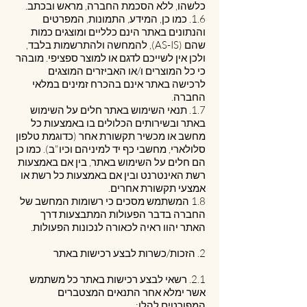
כלשהו, ללא הסכמת החברה, מראש ובכתב.
1.6. כמו כן, המידע, התמונות, המפרטים
והנתונים באתר הינם כלליים ומוצגים כמות
שהם (AS-IS), להמחשה ולהתרשמות בלבד,
ולכן אין לשייכם לדגם או למוצר ספציפי. מובהר
כי כל המוצרים ו/או האביזרים המוצגים
לרכישה באתר אינם בהכרח זמינים במלאי
החברה.
1.7. תנאי השימוש באתר חלים על השימוש
באתר ובשירותים הכלולים בו באמצעות כל
מחשב או מכשיר תקשורת אחר (כדוגמת טלפון
סלולארי, מחשבי כף יד למיניהם וכיו"ב). כמו כן
הם חלים על השימוש באתר, בין אם באמצעות
רשת האינטרנט ובין אם באמצעות כל רשת או
אמצעי תקשורת אחרים.
1.8 המשתמש מסכים כי רשומות המחשב של
החברה בדבר הפעולות המתבצעות דרך
האתר יהוו ראיה לכאורה לנכונות הפעולות.
2. הזכות/כשרות לבצע רכישות באתר
2.1. רשאי לבצע רכישות באתר כל משתמש
אשר ימלא אחר התנאים המצטברים
המפורטים להלן: