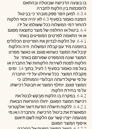
בו בוצעה הרכישה שבוטלה ובהתאם
להסכמות בין הלקוח לחברה.
6.3.4. למען הסר ספק מובהר כי בביטול
הזמנה כאמור בסעיף ‎6.3 לא יהיה זכאי הלקוח
להחזר דמי המשלוח ככל ששולמו על ידו.
6.4. ביטול או החלפה של מוצר כתוצאה מפגם
או אי התאמה לפרטים המופיעים באתר:
6.4.1. על הלקוח לבדוק את הפריטים הכלולים
בהזמנה מיד עם קבלת המשלוח. היה והלקוח
קיבל את המוצר כשהוא פגום, או כאשר מפרט
המוצר שונה מהמפרט שפורסם באתר, על
הלקוח לפנות לשירות הלקוחות של החברה או
בעל פה כאמור בסעיף ‎5 לעיל, בתוך 14 ימים
מקבלת המוצר. ככל שיוחלט על ידי החברה,
על פי שיקול דעתה הבלעדי והמוחלט, כי
המוצר פגום, יוחלף המוצר או תבוטל רכישתו,
על פי בחירת הלקוח.
6.4.2. במקרה בו הלקוח מבקש לבטל את
רכישת המוצר הפגום, יחולו ההוראות הבאות:
6.4.2.1. ללקוח תישלח הודעת דואר אלקטרוני
המאשרת את ביטול הרכישה, והחברה ו/או מי
מטעמה ייצרו קשר עם הלקוח לשם תיאום
איסוף המוצר הפגום.
6.4.2.2. הושב המוצר הפגום אל החברה,