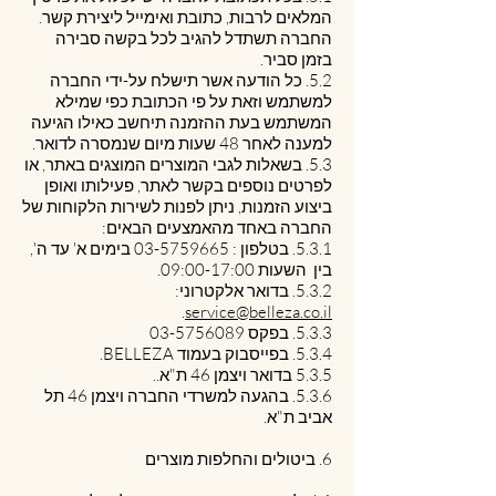
המלאים לרבות, כתובת ואימייל ליצירת קשר.
החברה תשתדל להגיב לכל בקשה סבירה
בזמן סביר.
5.2. כל הודעה אשר תישלח על-ידי החברה
למשתמש וזאת על פי הכתובת כפי שמילא
המשתמש בעת ההזמנה תיחשב כאילו הגיעה
למענה לאחר 48 שעות מיום שנמסרה לדואר.
5.3. בשאלות לגבי המוצרים המוצגים באתר, או
לפרטים נוספים בקשר לאתר, פעילותו ואופן
ביצוע הזמנות, ניתן לפנות לשירות הלקוחות של
החברה באחד מהאמצעים הבאים:
5.3.1. בטלפון :
03-5759665
בימים א' עד ה',
בין השעות 09:00-17:00.
5.3.2. בדואר אלקטרוני:
.
service@belleza.co.il
5.3.3. בפקס
03-5756089
5.3.4. בפייסבוק בעמוד BELLEZA.
5.3.5 בדואר ויצמן 46 ת"א..
5.3.6. בהגעה למשרדי החברה ויצמן 46 תל
אביב ת"א.
6. ביטולים והחלפות מוצרים