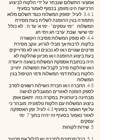
אמצעי התשלום שנבחר על ידי הלקוח לביצוע
הרכישה הינו מזומן, בכפוף לאמור בסעיף
‎3.4.1 לעיל, יסופק המשלוח כנגד תשלום מלוא
התמורה בגין ההזמנה לשליח בעת מסירת
המשלוח. "ימי עסקים" - ימי א' עד ה', לא כולל
ימי שישי, שבת, ערבי חג וימי חג.
4.4. לא סופק המשלוח מסיבה הקשורה
בלקוח, לרבות אך מבלי לגרוע, עקב מסירת
פרטים שגויים ו/או לא נכונים ו/או לא מדוייקים
בעת ביצוע ההזמנה ו/או מכיוון שהלקוח לא
היה בכתובת אספקת המשלוח בשעה היעודה
ו/או שהלקוח סירב לקבל את המשלוח, יחוייב
הלקוח בעלות דמי המשלוח ודמי הטיפול בגין
המשלוח.
4.5. החברה ו/או חברת השילוח רשאים לסרב
לספק הזמנה לאזורים המוגבלים לגישה
מבחינה ביטחונית. במקרה כזה, יתואם אופן
ביצוע המשלוח עם הלקוח טלפונית. מובהר כי
על אף האמור בסעיף ‎4.3 לעיל, זמן האספקה
לאזור כאמור בסעיף זה יהיה בתוך 7 ימי
עסקים.
5. שירות לקוחות
5.1. בכל תכתובת לחברה יש לכלול את פרטיך