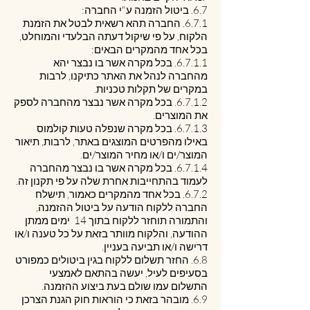
6.7. ביטול הזמנה ע"י החברה:
6.7.1. החברה תהא רשאית לבטל את הזמנת
הלקוח, על פי שיקול דעתה הבלעדי והמוחלט,
בכל אחד מהמקרים הבאים:
6.7.1.1. בכל מקרה אשר בו נבצר יהא
מהחברה לנהל את האתר כתיקנו, לרבות
במקרים של תקלות טכניות.
6.7.1.2. בכל מקרה אשר נבצר מהחברה לספק
את המוצרים.
6.7.1.3. בכל מקרה שנפלה טעות קולמוס
באילו מהפרטים המוצגים באתר, לרבות, תיאור
המוצר/ים ו/או מחיר המוצר/ים.
6.7.1.4. בכל מקרה אשר בו נבצר מהחברה
לעמוד בהתחייבות אחרת שלה על פי תקנון זה.
6.7.2. בכל אחד מהמקרים כאמור, תישלח
החברה ללקוח הודעה על ביטול ההזמנה,
והתמורה תוחזר ללקוח בתוך 14 ימים ממתן
ההודעה, והלקוח מוותר בזאת על כל טענה ו/או
דרישה ו/או תביעה בעניין.
6.8. החזר תשלום ללקוח בגין ביטולים כמפורט
בסעיפים לעיל, יעשה בהתאם לאמצעי
התשלום עמו שולם בעת ביצוע ההזמנה.
6.9. מובהר בזאת כי הוראות חוק הגנת הצרכן