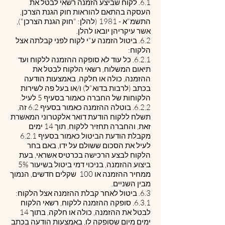
6.1. לקוח שביצע הזמנה רשאי לבטל את
העסקה בהתאם להוראות חוק הגנת הצרכן,
התשמ"א - 1981 (להלן: "חוק הגנת הצרכן"),
אשר עיקריהן יובאו להלן.
6.2. ביטול הזמנה ע"י לקוח לפני קבלתה אצל
הלקוח:
6.2.1. כל עוד לא סופקה ההזמנה ללקוח ועד
תיאום המשלוח, רשאי הלקוח לבטל את
ההזמנה, כולה או חלקה, באמצעות הודעה
בכתב (לרבות בדוא"ל) ו/או בעל פה לשירות
הלקוחות של החברה כאמור בסעיף ‎5 לעיל.
6.2.2. בוטלה ההזמנה כאמור בסעיף ‎6.2 זה,
תשלח ללקוח הודעת דואר אלקטרוני המאשרת
זאת, והחברה תחזיר ללקוח, תוך 14 ימים
מקבלת הודעת הביטול כאמור בסעיף ‎6.2.1
לעיל את הסכום ששולם על ידו, באם בחר
הלקוח לבצע הרכישה בכרטיס אשראי, בעת
ביצוע ההזמנה, בניכוי דמי ביטול בשיעור 5%
ממחיר ההזמנה או 100 שקלים חדשים, הנמוך
מבין השניים.
6.3. ביטול לאחר קבלת ההזמנה אצל הלקוח:
6.3.1. סופקה ההזמנה ללקוח, רשאי הלקוח
לבטל את ההזמנה, כולה או חלקה, בתוך 14
ימים מיום שסופקה לו, באמצעות הודעה בכתב