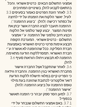
אמצעי התשלום הבאים: כרטיס אשראי, והכל
בהתאם לקבוע להלן, בשינויים המחויבים.
3.5. לאחר הזנת הפרטים כאמור בסעיפים ‎3.3
לעיל, יאשר הלקוח את הזמנתו על ידי לחיצה
על כפתור רכישה (להלן: "ביצוע ההזמנה").
ההזמנה תועבר לנציג החברה אשר יבחן את
זמינות המוצר , יבצע קשר טלפוני אל הלקוח
ויבצע חיוב טלפוני של ההזמנה ע"י אמצעי
התשלום - כרטיס אשראי , המערכת הקופה
תבצע אימות פרטי כרטיס האשראי באמצעות
חברת הסליקה. ככל שההזמנה לא אושרה ע"י
חברת האשראי, תמסרללקוח הודעה מתאימה,
ההזמנה לא תבוצע ויחולו הוראות סעיף ‎3.6
להלן.
3.6. לאחר שהתקבל אצל החברה אישור
מחברת האשראי בגין ההזמנה, והחברה ווידאה
כי הפריט קיים במלאי תישלח ללקוח הודעת
דואר אלקטרוני לכתובת שהוזנה בעת מילוי
טופס ההזמנה על ביצוע ההזמנה (להלן:
"אישור ההזמנה") .
3.7. למען הסר ספק יובהר כי הזמנה תאושר
בכפוף ל:
3.7.1. באם אמצעי התשלום שנבחר על ידי