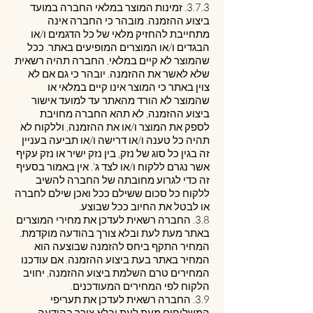
3.7.3. זמינות המוצר במלאי החברה במועד
ביצוע ההזמנה. מובהר כי החברה אינה
מתחייבת להחזיק מלאי של כל הדגמים ו/או
הבגדים ו/או המוצרים המופיעים באתר. ככל
שהמוצר לא קיים במלאי, החברה תהיה רשאית
שלא לאשר את ההזמנה. יובהר כי גם אם לא
צוין באתר כי המוצר אינו קיים במלאי או
שהמוצר לא הורד מהאתר עד למועד אישור
ביצוע ההזמנה, לא תהא החברה מחויבת
לספק את המוצר ו/או את ההזמנה, וללקוח לא
תהיה כל טענה ו/או דרישה ו/או תביעה בעניין
זה בגין כל סוג של נזק, בין נזק ישיר או נזק עקיף
אשר נגרם ללקוח ו/או לצד ג'. אין באמור בסעיף
זה כדי לגרוע מחובתה של החברה להשיב
ללקוח כל סכום ששילם ככל ואכן שילם לחברה
או לבטל את החיוב ככל שבוצע.
3.8. החברה רשאית לעדכן את מחירי המוצרים
באתר מעת לעת ובלא צורך בהודעה מוקדמת.
המחיר התקף ביחס להזמנה שבוצעה הוא
המחיר באתר בעת ביצוע ההזמנה. אם עודכנו
המחירים טרם השלמת ביצוע ההזמנה, יחויב
הלקוח לפי המחירים המעודכנים.
3.9. החברה רשאית לעדכן את תעריפי
המשלוחים מעת לעת ובלא צורך בהודעה