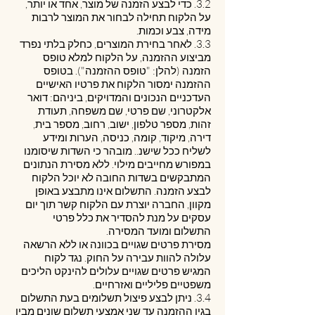
3.2. כדי לבצע הזמנה של מוצר, אחד או יותר,
על הלקוח תחילה לבחור את המוצר לרבות
מידה, צבע וכמות.
3.3. לאחר בחירת המוצרים, כחלק בלתי נפרד
מביצוע ההזמנה, על הלקוח למלא טופס
הזמנה (להלן: "טופס ההזמנה"). בטופס
ההזמנה ימסור הלקוח את פרטיו האישיים
העדכניים הנכונים והמדויקים, ביניהם: דואר
אלקטרוני, שם פרטי, שם משפחה, תעודת
זהות, מספר טלפון, ישוב, רחוב, מספר בית,
דירה, מיקוד, קומה, כניסה, הערות ומידע
לשליח ככל שישנ.. מובהר כי השדות שיסומנו
במפורש מחייבים מילוי. ללא מסירת הנתונים
המתבקשים בשדות החובה לא יוכל הלקוח
לבצע הזמנה. התשלום אינו מתבצע באופן
מקוון, החברה יוצרת עם הלקוח קשר תוך יום
עסקים על מנת להסדיר את כלל פרטי
התשלום ומועד המסירה.
מסירת פרטים שגויים בכוונה או ללא הרשאה
עלולה להוות עבירה על החוק. נגד לקוח
המגיש פרטים שגויים עלולים להינקט הליכים
משפטיים פליליים ואזרחיים.
3.4. ניתן לבצע פיצול תשלומים בעת התשלום
בגין ההזמנה עד שני אמצעי תשלום שונים מבין