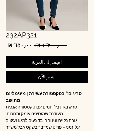
232AP321
سعر
سع
 ‏١٬٣٠٠٫٠٠ ₪ 
عادي
البي
أضِف إلى العربة
اشترِ الآن
סריג בז׳ בטקסטורה עשירה | מינימליזם
מחושב
סריג בגוון בז׳ חמים עם טקסטורה אנכית
מעודנת שמוסיפה עומק ותחכום.
גזרה נקייה ונינוחה, בד נעים למגע ועיצוב
על־זמני – פריט שמדבר בשקט אבל משדר