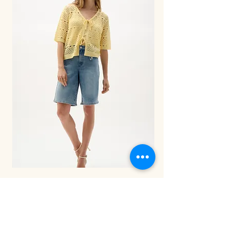
LDS Pant-262941
إنضموا
הירשמי לניוזלטר שלנו וקבלי מייל עם קוד