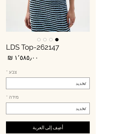
LDS Top-262147
الس
צבע
*
מידה
*
أضِف إلى العربة