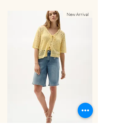
al
New Arrival
LDS Pant-262941