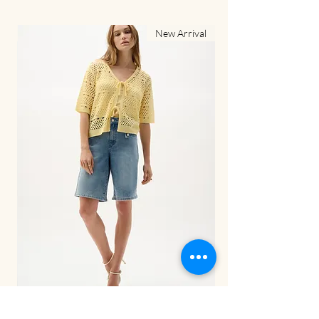
al
New Arrival
LDS Pant-262941