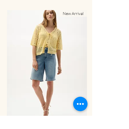
al
New Arrival
LDS Pant-262941