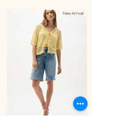
al
New Arrival
LDS Pant-262941