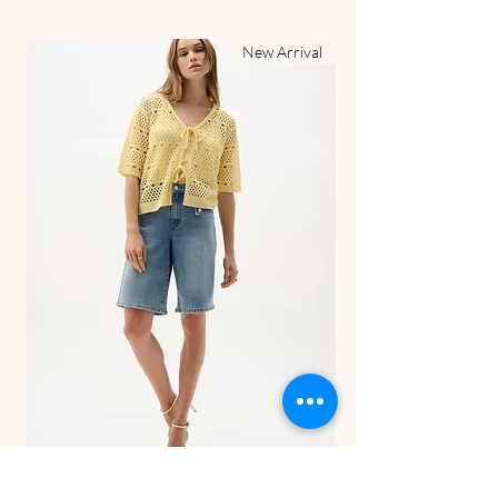
al
New Arrival
LDS Pant-262941