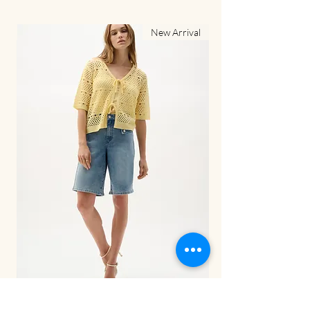
al
New Arrival
LDS Pant-262941