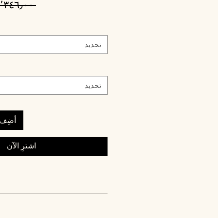
 ‏١٬٣٤٦٫٠٠ ₪ 
تحديد
تحديد
أضِف 
اشترِ الآن