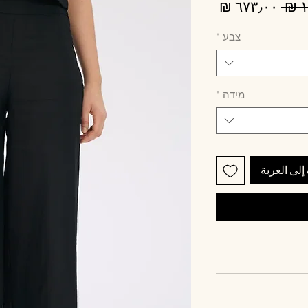
سعر
سعر
عادي
البيع
צבע
*
מידה
*
إلى العربة