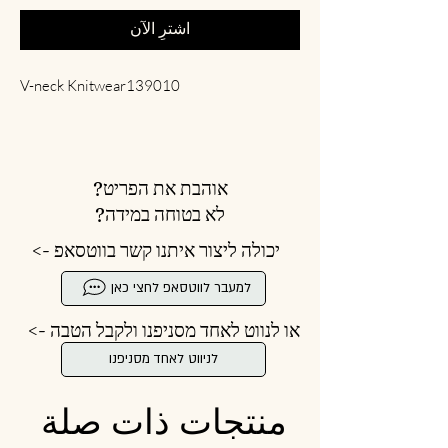
اشترِ الآن
V-neck Knitwear139010
אוהבת את הפריט?
לא בטוחה במידה?
יכולה ליצור איתנו קשר בווטסאפ ->
למעבר לווטסאפ לחצי כאן
או לנווט לאחד מסניפנו ולקבל הטבה ->
לניווט לאחד מסניפנו
منتجات ذات صلة