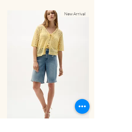
al
New Arrival
LDS Pant-262941