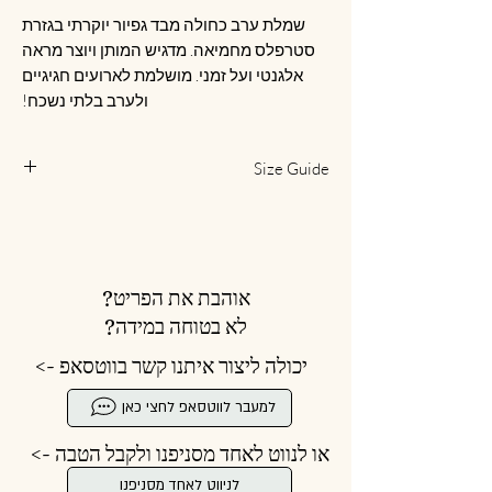
שמלת ערב כחולה מבד גפיור יוקרתי בגזרת
סטרפלס מחמיאה. מדגיש המותן ויוצר מראה
אלגנטי ועל זמני. מושלמת לארועים חגיגיים
ולערב בלתי נשכח!
Size Guide
מידה
היקף
היקף
היקף
ישראל-
חזה
מותן
ירך
ספרד
אוהבת את הפריט?
90
68
84
34
לא בטוחה במידה?
94
72
88
36
יכולה ליצור איתנו קשר בווטסאפ ->
98
76
92
38
למעבר לווטסאפ לחצי כאן
או לנווט לאחד מסניפנו ולקבל הטבה ->
102
80
96
40
לניווט לאחד מסניפנו