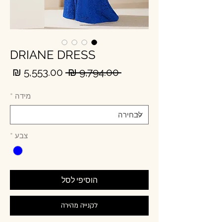
DRIANE DRESS
מחיר
מחי
 ‏9,794.00 ‏₪ 
רגיל
מבצ
מידה
*
צבע
*
הוסיפי לסל
לקנייה מהירה