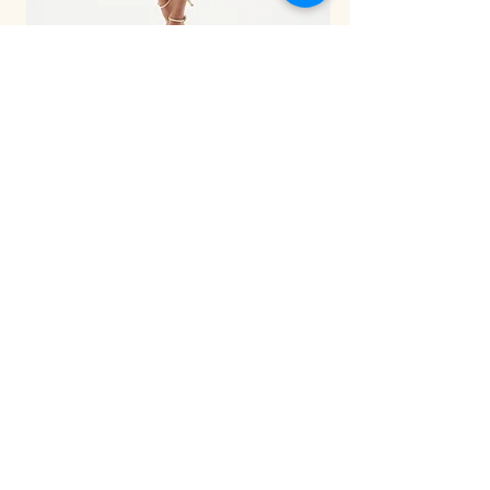
LDS Pant-262941
ניוזלטר
הירשמי לניוזלטר שלנו וקבלי מייל עם קוד
קופון של 5% הנחה על הקנייה הראשונה
שלך באתר.
ובנוסף
תהיי
הראשונה לשמוע על המבצעים
באתר שלנו!
אני מאשרת קבלת הודעות ומיילים