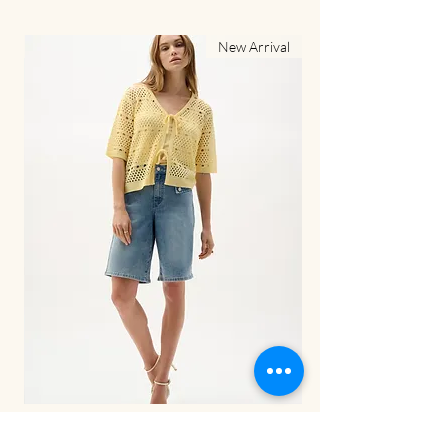
al
New Arrival
LDS Pant-262941