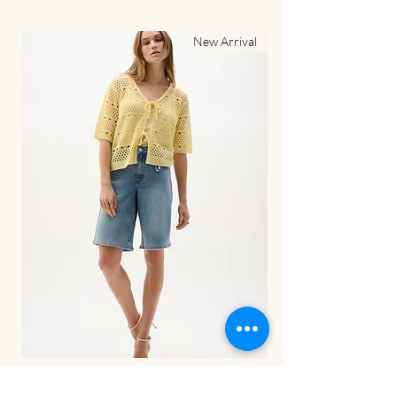
al
New Arrival
LDS Pant-262941