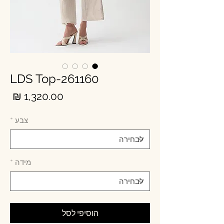
LDS Top-261160
מחי
צבע
*
מידה
*
הוסיפי לסל