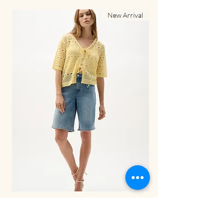
al
New Arrival
LDS Pant-262941