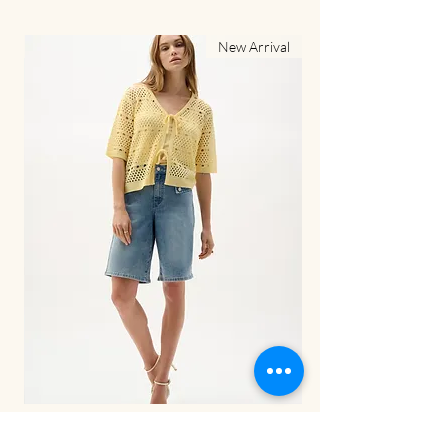
al
New Arrival
LDS Pant-262941