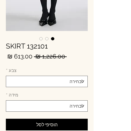
SKIRT 132101
מחיר
מחי
 ‏1,226.00 ‏₪ 
רגיל
מבצ
צבע
*
מידה
*
הוסיפי לסל