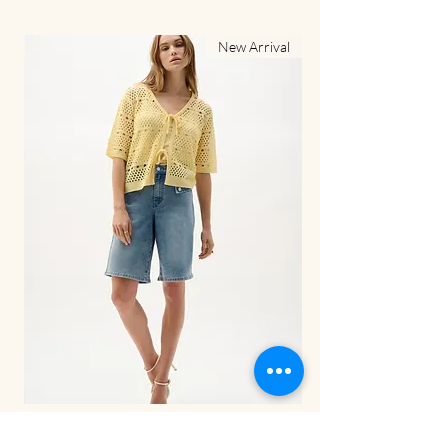
al
New Arrival
LDS Pant-262941