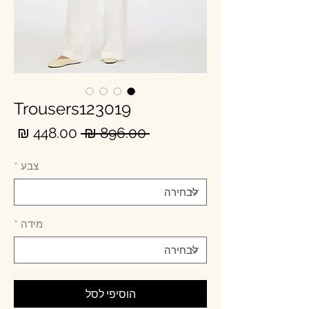
Trousers123019
מחיר
מחי
 ‏896.00 ‏₪ 
רגיל
מבצ
צבע
*
מידה
*
הוסיפי לסל