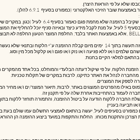
6.6.1. לקוח המעוניין להחליף מוצרים שקיבל בהזמנה של
לשירות הלקוחות של החברה כאמור בסעיף ‎5 לעיל, על מנת לקבל מידע כיצד ובאיזה סניף יוכל לה
מוצרי ילדים לא נמכרים בחנויות BELLEZA , אלא באמצעות האתר בלבד, החלפת המוצר הטעון ה
6.6.2. החלפת מוצרים כאמור בסעיף זה תעשה בתוך 14 ימים מיום קבלת ההזמנה ע"י הלק
הם שלמים ו/או ללא פגיעה ו/או נזק ו/או פגם ו/או קלקול מכל מין וסוג.
/או תביעה בעניין.
גנת הצרכן והתקנות מכוחו, החלות והתקפות במועד ביצוע ההזמנה הן ההוראו