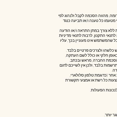
כדומה, מהווה הסכמה לקבל ולנהוג לפי
 מטעמו כל טענה ו/או תביעה כנגד
 ללא צורך במתן התראה ו/או הודעה
נאי התקנון, לרבות לתנאי מדיניות
שהמשתמש אינו מעוניין בכך, עליו
או שינוי מצד משתמש כלשהו ולצרכים פרטיים בלבד.
אופן חלקי או כולל לשם העתקה,
א הסכמת החברה, מראש ובכתב.
ונים באתר הינם כלליים ומוצגים כמות שהם (AS-IS), להמחשה ולהתרשמות בלבד, ולכן אין לשייכם לדגם
ה.
אחר (כדוגמת טלפון סלולארי,
מצעות כל רשת או אמצעי תקשורת