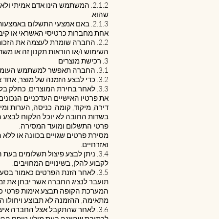
שהוא.
2.1.3. באם אמצעי התשלום באמצ
אחת מחברות כרטיסי האשראי או קיבל
2.2. החברה שומרת לעצמה את הזכ
השימוש ו/או הוראות תקנון זה או מש
3. רכישת מוצרים
3.1. החברה תאפשר למשתמש העומד בתנאי סעיף ‎2.1 לעיל (להלן: "הלקוח") לרכוש מוצרים שונים באמצעות האתר (להלן: "ההזמנה").
3.2. כדי לבצע הזמנה של מוצר, אחד או יותר, על הלקוח תחילה לבחור את המוצר לרבות מידה, צבע וכמות.
3.3. לאחר בחירת המוצרים, כחלק 
את פרטיו האישיים העדכניים הנכונים 
דירה, מיקוד, קומה, כניסה, הערות ו
בשדות החובה לא יוכל הלקוח לבצע ה
פרטי התשלום ומועד המסירה.
מסירת פרטים שגויים בכוונה או ללא 
ואזרחיים.
3.4. ניתן לבצע פיצול תשלומים ב
לקבוע להלן, בשינויים המחויבים.
תועבר לנציג החברה אשר יבחן את זמי
המערכת הקופה תבצע אימות פרטי כ
מתאימה, ההזמנה לא תבוצע ויחולו הוראות סע
3.6. לאחר שהתקבל אצל החברה איש
לכתובת שהוזנה בעת מילוי טופס ההזמ