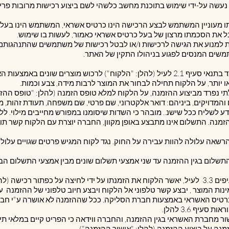
עותו מעוניין המשתמש לבצע הרכישה הינו כרטיס אשראי, המשתמש הינו בעל 
 את הסכמתו מרצון של בעל כרטיס אשראי כאמור, לעשות בו שימוש.
ות למנוע את הגישה לרכישות ו/או לבטל רכישות של משתמשים שהתנהגותם 
תמשים המנסים לפגוע בניהולו התקין של האתר.
בלתי נפרד מביצוע ההזמנה, על הלקוח למלא טופס הזמנה (להלן: "טופס הה
והמדויקים, ביניהם: דואר אלקטרוני, שם פרטי, שם משפחה, תעודת זהות, מס
מידע לשליח ככל שישנ.. מובהר כי השדות שיסומנו במפורש מחייבים מילוי.
זמנה. התשלום אינו מתבצע באופן מקוון, החברה יוצרת עם הלקוח קשר תוך
הרשאה עלולה להוות עבירה על החוק. נגד לקוח המגיש פרטים שגויים עלול
עת התשלום בגין ההזמנה עד שני אמצעי תשלום שונים מבין אמצעי התשלום ה
3.5. לאחר הזנת הפרטים כאמור בסעיפים ‎3.3 לעיל, יאשר הלקוח את הזמנתו על ידי לחיצה על כפ
נות המוצר , יבצע קשר טלפוני אל הלקוח ויבצע חיוב טלפוני של ההזמנה ע
רטיס האשראי באמצעות חברת הסליקה. ככל שההזמנה לא אושרה ע"י חב
יף ‎3.6 להלן.
ור מחברת האשראי בגין ההזמנה, והחברה ווידאה כי הפריט קיים במלאי ת
נה על ביצוע ההזמנה (להלן: "אישור ההזמנה") .