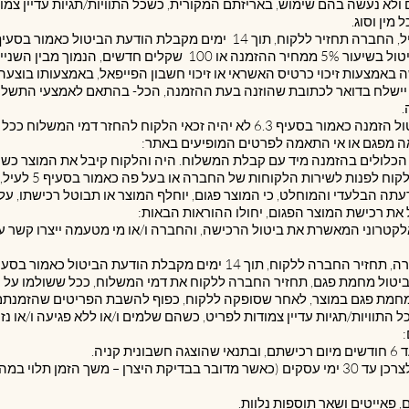
לא נעשה בהם שימוש, באריזתם המקורית, כשכל התוויות/תגיות עדיין צמו
ל מין וסוג.
חדשים, הנמוך מבין השניים.
ור בסעיף ‎6.3.4 זה, ייעשה באמצעות זיכוי כרטיס האשראי או זיכוי חשבון הפייפאל, באמצעות
יישלח בדואר לכתובת שהוזנה בעת ההזמנה, הכל- בהתאם לאמצעי התשלו
.
יטים הכלולים בהזמנה מיד עם קבלת המשלוח. היה והלקוח קיבל את המוצר כש
עתה הבלעדי והמוחלט, כי המוצר פגום, יוחלף המוצר או תבוטל רכישתו, על
דואר אלקטרוני המאשרת את ביטול הרכישה, והחברה ו/או מי מטעמה ייצרו קשר
 ביטול מחמת פגם, תחזיר החברה ללקוח את דמי המשלוח, ככל ששולמו על יד
ם נעשה מחמת פגם במוצר, לאחר שסופקה ללקוח, כפוף להשבת הפריטים שהזמ
תוויות/תגיות עדיין צמודות לפריט, כשהם שלמים ו/או ללא פגיעה ו/או נזק ו
6.5.2. מענה לפי בדיקת היבואן יינתן לצרכן עד 30 ימי עסקים (כאשר מדובר בבדיקת היצרן – מש