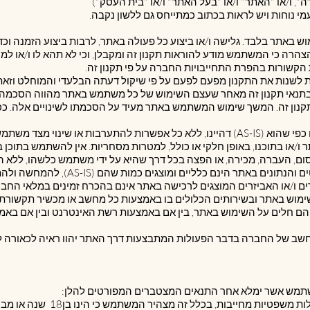
 שימוש באתר בלבד. גלישה ו/או ביצוע כל פעולה באתר, לרבות ביצוע הזמנה ו
הרה כי המשתמש מודע להוראות תקנון זה ומקבלן, וכי לא תהא לו ו/או למי
הקשורות בהפרת התחייבויות החברה על פי תקנון זה.
ות לשנות את התקנון מפעם לפעם על פי שיקול דעתה הבלעדי והמוחלט וזאת
בתנאי תקנון זה מאחר שעצם השימוש של כל משתמש באתר מהווה הסכמה לת
נון זה. המשך שימוש המשתמש באתר מעיד על הסכמתו לשינויים אלה. ככל 
1.5. השימוש באתר ובתכנים שבו הינו כפי שהוא (AS-IS) דהיינו, ללא כל אפשרות להתערבות 
או בתוכנו, באופן חלקי או כולל, למטרות מסחריות. אין להשתמש בתוכן ב
 פרסום, העברה, מכירה, או הפצה בכל דרך שהיא על ידי משתמש כלשהו, לל
1.6. כמו כן, המידע, התמונות, המפרטים והנת
רים ו/או האביזרים המוצגים לרכישה באתר אינם בהכרח זמינים במלאי החבר
השימוש באתר ובשירותים הכלולים בו באמצעות כל מחשב או מכשיר תקשורת 
כן הם חלים על השימוש באתר, בין אם באמצעות רשת האינטרנט ובין אם בא