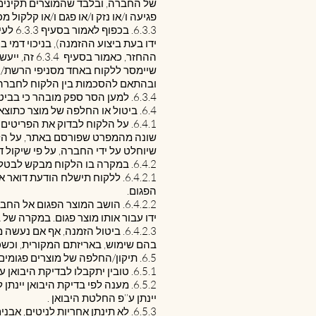
של החברה, ובלבד שהמוצרים תקינים ו
פגיעה ו/או נזק ו/או פגם ו/או קלקול מכ
ידו בעת ביצוע ההזמנה), בניכוי דמי ביטול בשיעור 5% ממחיר ההזמנה או 100 שקלים 
ההחזר, כאמ
שיימסר ללקוח באחד מסניפי הרשת/ 
ובהתאם להסכמות בין הלקוח לחברה
6.3.4. למען הסר ספק מובהר כי בביטול הזמנה כאמור בסעיף ‎6.3 לא יהיה זכאי הלקוח להחזר דמי המשלוח ככל ששולמו על ידו.
6.4. ביטול או החלפה של מוצר כתוצאה מפגם או אי התאמה לפרטים המופיעים באתר:
6.4.1. על הלקוח לבדוק את הפר
שיוחלט על ידי החברה, על פי שיקול ד
6.4.2. במקרה בו הלקוח מבקש לבטל את רכישת המוצר הפגום, יחולו ההוראות הבאות:
6.4.2.1. ללקוח תישלח הודעת 
הפגום.
ידו עבור אותו מוצר פגום. במקרה של
6.4.2.3. ביטול הזמנה, אף א
בהם שימוש, באריזתם המקורית, וכשכל ה
6.5. תיקון/החלפה של מוצרים פגומים:
6.5.1. טובין יתקבלו לבדיקת היבואן עד 6 חודשים מיום רכישתם, ובתנאי שהוצגה חשבונית קניה.
יינתן ע’’פ החלטת היבואן .
6.5.3. לא תינתן אחריות לניטים, אבנים, פאייטים ושאר תוספות נלוות.