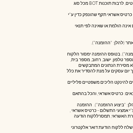
2.1.2. המשתמש הינו אדם אמיתי ולא נעשה על-ידי שימוש בתוכנת מחשב כלשהי לשם ביצוע רכישות מרובות פריטים, לרבות תוכנות BOT מכל סוג
כרטיס אשראי תקף שהונפק כדין ע"י
אינה הולמת או שאינה לפי תנאי
זמנה"). בטופס ההזמנה ימסור הלקוח
פר טלפון, ישוב, רחוב, מספר בית,
 ללא מסירת הנתונים המתבקשים
 יום עסקים על מנת להסדיר את כלל
ים להינקט הליכים משפטיים פליליים
באים: כרטיס אשראי, והכל בהתאם
תור רכישה (להלן: "ביצוע ההזמנה"). ההזמנה
"י אמצעי התשלום - כרטיס אשראי ,
רת האשראי, תמסרללקוח הודעה
ישלח ללקוח הודעת דואר אלקטרוני