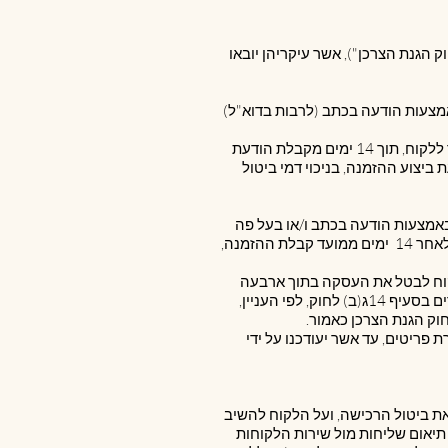
בטל את העסקה בהתאם להוראות חוק הגנת הצרכן, התשמ"א - 1981 (להלן: "חוק הגנת הצרכן"), אשר עיקריהן יובאו
באמצעות הודעה בכתב (לרבות בדוא"ל)
6.2.2. בוטלה ההזמנה כאמור בסעיף ‎6.2 זה, תשלח ללקוח הודעת דואר אלקטרוני המאשרת זאת, והחברה תחזיר ללקוח, תוך 14 ימים מקבלת הודעת
י, בעת ביצוע ההזמנה, בניכוי דמי ביטול
, כולה או חלקה, בתוך 14 ימים מיום שסופקה לו, באמצעות הודעה בכתב ו/או בעל פה
לשירות הלקוחות של החברה כאמור בסעיף ‎5 לעיל, וכן באמצעות הקישור הייעודי המצוי באתר. למען הסר ספק, לאחר 14 ימים ממועד קבלת ההזמנה,
בוע בסעיף 14ג'1 לחוק הגנת הצרכן, רשאי הלקוח לבטל את העסקה בתוך ארבעה
חודשים מיום ביצוע ההזמנה, מיום קבלת ההזמנה אצל הלקוח או מיום קבלת המסמך המכיל את הפרטים האמורים בסעיף 14ג(ב) לחוק, לפי העניין,
 פריטים, עד אשר יעודכנו על ידי
אלקטרוני המאשרת את ביטול הרכישה, ועל הלקוח להשיב
הודעת הביטול או באמצעות תיאום שליחות מול שירות הלקוחות