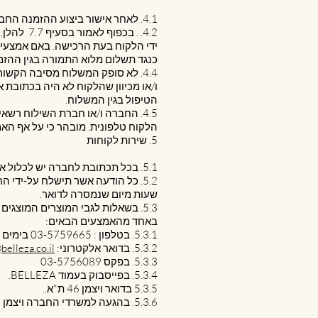
4.1. לאחר אישור ביצוע ההזמנה החברה תספק את ההזמנה לכתובת בישראל, שהוזנה בטופס ההזמנה (להלן: "המשלוח") .
4.2. . ב
כנגד תשלום מלוא התמורה בגין ההזמנה
4.4. לא סופק המשלוח מסיבה הקשור
ו/או מכיוון שהלקוח לא היה בכתובת
הטיפול בגין המשלוח.
4.5. החברה ו/או חברת השילוח רש
הלקוח טלפונית. מובהר כי על אף האמור בסעיף ‎4.3 לעיל, זמן האספקה לאזור כאמור בסעיף ז
5. שירות לקוחות
5.1. בכל תכתובת לחברה יש לכלול את פרטיך המלאים לרבות, כתובת ואימייל ליצירת קשר. החברה תשתדל להגיב לכל בקשה סבירה בזמן סביר.
שעות מיום שנמסרה לדואר.
5.3. בשאלות לגבי המוצרים המוצגי
באחד מהאמצעים הבאים:
5.3.1. בטלפון : 03-5759665 בימים א' עד ה', בין השעות 09:00-17:00.
5.3.2. בדואר אלקטרוני:
belleza.co.il
5.3.3. בפקס 03-5756089
5.3.4. בפייסבוק בעמוד BELLEZA.
5.3.5 בדואר ויצמן 46 ת"א..
5.3.6. בהגעה למשרדי החברה ויצמן 46 תל אביב ת"א.