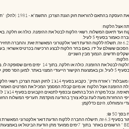
6.1. לקוח שביצע הזמנה רשאי ל
 ללקוח ועד תיאום המשלוח, רשאי הלקוח לבטל את ההזמנה, כולה או חלקה, 
אמור בסעיף ‎5 לעיל.
ור בסעיף ‎6.2.1 לעיל את הסכום ששולם על ידו, באם בחר הלקוח לבצע הרכישה בכרטיס אשרא
6.3.1. סופקה ההזמנה ללקוח, רשאי הלקוח לבטל את ההזמנה
6.3.2. ביחס ל-"עולה חדש", "אדם עם מוגבלות" ו"אזרח ותיק", כק
ל מקרה הכל בהתאם ובכפוף לתנאים הקבועים בסעיף 14ג'1 לחוק הגנת הצרכן כאמור.
עריפי ההחזרות מעת לעת ובלא צורך בהודעה מוקדמת. תעריפי המשלוח החזרת
 והמוחלט, הינם כדלקמן:
6.3.3.2. בוטלה ההזמנה בהתאם לאמור בסעיף ‎6.3 זה, תישלח החברה ללקוח הודעת דואר 
את המוצרים לאחת מחנויות "BELLEZA " הרשומים באתר בתוך 7ימים ממועד מתן 