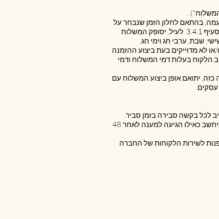
 שליח מטעמה, בהתאם לחלון הזמן שנבחר על
ידי הלקוח בעת הרכישה. באם אמצעי התשלום שנבחר על ידי הלקוח לביצוע הרכישה הינו מזומן, בכפוף לאמור בסעיף ‎3.4.1 לעיל, יסופק המשלוח
י, שבת, ערבי חג וימי חג.
ו/או לא מדוייקים בעת ביצוע ההזמנה
ב הלקוח בעלות דמי המשלוח ודמי
 כזה, יתואם אופן ביצוע המשלוח עם
5.2. כל הודעה אשר תישלח על-ידי החברה למשתמש וזאת על פי הכתובת כפי שמילא המשתמש בעת ההזמנה תיחשב כאילו הגיעה למענה לאחר 48
 לפנות לשירות הלקוחות של החברה