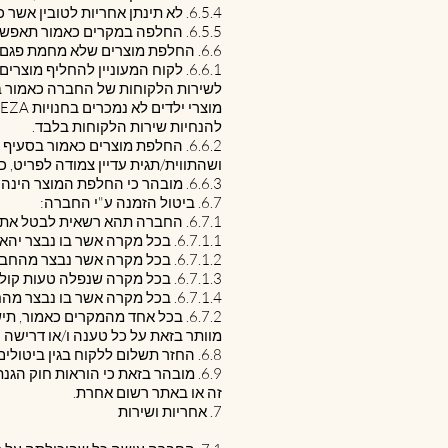
6.5.4. לא תינתן אחריות לטובין אשר כובסו שלא על פי הוראות היצרן.
6.5.5. החלפה במקרים כאמור תאפשר באמצעות שובר הזיכוי האלקטרוני (כמפורט בסעיף ‎6.9.1 להלן).
6.6. החלפת מוצרים שלא מחמת פגם:
להנחיות שירות הלקוחות בלבד.
ושהתווית/תגית עדיין צמודה לפריט, כש
6.6.3. מובהר כי החלפת המוצר הינה בהתאם למלאי הקיים בחנות.
6.7. ביטול הזמנה ע"י החברה:
6.7.1. החברה תהא רשאית לבטל את הזמנת הלקוח, על פי שיקול דעתה הבלעדי והמוחלט, בכל אחד מהמקרים הבאים:
6.7.1.1. בכל מקרה אשר בו נבצר יהא מהחברה לנהל את האתר כתיקנו, לרבות במקרים של תקלות טכניות.
6.7.1.2. בכל מקרה אשר נבצר מהחברה לספק את המוצרים.
6.7.1.3. בכל מקרה שנפלה טעות קולמוס באילו מהפרטים המוצגים באתר, לרבות, תיאור המוצר/ים ו/או מחיר המוצר/ים.
6.7.1.4. בכל מקרה אשר בו נבצר מהחברה לעמוד בהתחייבות אחרת שלה על פי תקנון זה.
מוותר בזאת על כל טענה ו/או דרישה ו
6.8. החזר תשלום ללקוח בגין ביטולים כמפורט בסעיפים לעיל, יעשה בהתאם לאמצעי התשלום עמו שולם בעת ביצוע ההזמנה.
6.9. מובהר בזאת כי הוראות חוק ה
זה או באתר רשום אחרת.
7. אחריות ושירות