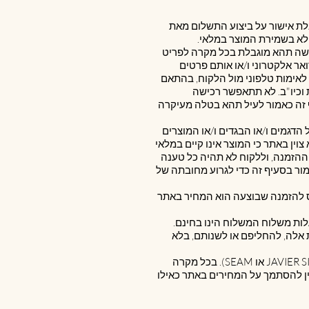
קבלת אישור על ביצוע התשלום מאת
לא בשמירת המוצר במלאי.
רכישה תהא מוגבלת בכל מקרה לפריט
דואר אלקטרוני ו/או אותם פרטים
 לאימות טלפוני מול הלקוח, בהתאם
 וכיו"ב. לא תתאפשר רכישה
המכירות בסעיף זה כאמור לעיל תהא בטלה מעיקרה
 הדגמים ו/או הבגדים ו/או המוצרים
ין באתר כי המוצר אינו קיים במלאי
ההזמנה, וללקוח לא תהיה כל טענה
 באמור בסעיף זה כדי לגרוע מחובתה של
ס להזמנה שבוצעה הוא המחיר באתר
 אלה, להחליפם או לשנותם, בלא
3.13. מובהר כי ייתכן שמחירי המוצרים יהיו שונים ממחירי המוצרים הנמכרים בסניפי רשת BELLEZA ( JAVIER SIMORRA או SEAM). בכל מקרה
ין להסתמך על המחירים באתר כאילו