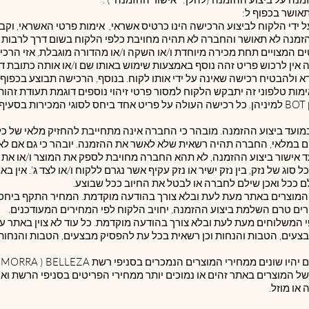
 על ידי הלקוח לביצוע הרכישה הינו כרטיס אשראי, אימות פרטי האשראי, ו
הזמנה לא תאושר והחברה לא תהיה מחויבת כלפי הלקוח בשום דרך לרבות 
ריטים המצויים תחת מכירה מיוחדת ו/או השקה ו/או מהדורה מוגבלת, אזי ה
ניין זה אין לרכוש פריט זהה נוסף באמצעות שימוש באותו שם ו/או אותה כתובת 
ודא ולהבטיח רכישה שאינה על ידי אותו לקוח. בנוסף, הרכישה תבוצע בכפוף
מות טלפוני זה יתבקש הלקוח למסור פרטי זיהוי נוספים דוגמת תעודת זהות
באמצעות שימוש בתוכנות מחשב כגון BOT למיניהן. כל רכישה העולה על פריט אחד ביחס לסוגי 
רה במועד ביצוע ההזמנה. מובהר כי החברה אינה מתחייבת להחזיק מלאי של כל
 במלאי, החברה תהיה רשאית שלא לאשר את ההזמנה. יובהר כי גם אם לא צו
 אישור ביצוע ההזמנה, לא תהא החברה מחויבת לספק את המוצר ו/או את 
 כל סוג של נזק, בין נזק ישיר או נזק עקיף אשר נגרם ללקוח ו/או לצד ג'. אין
ככל ואכן שילם לחברה או לבטל את החיוב ככל שבוצע.
רי המוצרים באתר מעת לעת ובלא צורך בהודעה מוקדמת. המחיר התקף ביח
רים טרם השלמת ביצוע ההזמנה, יחויב הלקוח לפי המחירים המעודכנים.
 מבצעים, הטבות והנחות וכן רשאית בכל עת להפסיק מבצעים, הטבות והנחות
ל המוצרים באתר זהים או נמוכים יותר ממחירי הפריטים בסניפי הרשת וא
או מוזל.