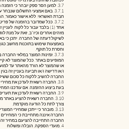
3.7. למען הסר ספק יובהר כי הזמנה תאושר בכפוף ל:
3.7.1. באם אמצעי התשלום שנבחר
חברת האשראי. ללא אישור כאמור, ה
3.7.2. ככל שמדובר בהזמנה של פ
אחד (1) בלבד עבור כל לקוח. לע
מזהים אחרים וכיו"ב, זאת על מנת לו
לשיקול דעתה של החברה. יתכן כי באי
וחסרת כל תוקף.
3.7.3. זמינות המוצר במלאי החב
המופיעים באתר. ככל שהמוצר לא קיים
או שהמוצר לא הורד מהאתר עד למועד
ו/או דרישה ו/או תביעה בעניין זה בגין
החברה להשיב ללקוח כל סכום ששילם 
3.8. החברה רשאית לעדכן את מחי
בעת ביצוע ההזמנה. אם עודכנו המחי
3.9. החברה רשאית לעדכן את תעריפי המשלוחים מעת לעת ובלא צורך בהודעה מוקדמת. כל עוד לא צוין באתר עלות משלוח המשלוח הינו בחינם.
3.10. החברה רשאית להציע באתר
צורך לתת כל הודעה מוקדמת.
החברה איננה מתחייבת כי המחירים ש
החברה התחייבה להציעם במחיר זהה 
4. מועדי הספקה, הובלה ומשלוח