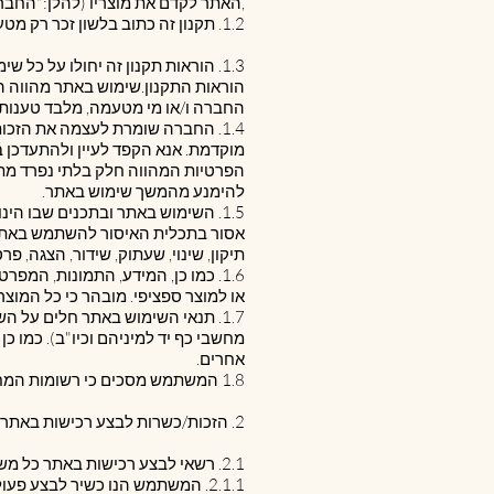
האתר לקדם את מוצריו (להלן:"החברה", ו/או "האתר" ו/או "בעל האתר" ו/או "בית העסק"),
1.2. תקנון זה כתוב בלשון זכר רק מטעמי נוחות ויש לראות בכתוב כמתייחס גם ללשון נקבה.
1.3. הוראות תקנון זה יחולו על כל
הוראות התקנון.שימוש באתר מהווה הצ
החברה ו/או מי מטעמה, מלבד טענות 
1.4. החברה שומרת לעצמה את הזכ
מוקדמת. אנא הקפד לעיין ולהתעדכן 
הפרטיות המהווה חלק בלתי נפרד מתק
להימנע מהמשך שימוש באתר.
אסור בתכלית האיסור להשתמש באתר ו/
תיקון, שינוי, שעתוק, שידור, הצגה,
או למוצר ספציפי. מובהר כי כל המוצ
1.7. תנאי השימוש באתר חלים על 
מחשבי כף יד למיניהם וכיו"ב). כמו 
אחרים.
1.8 המשתמש מסכים כי רשומות המחשב של החברה בדבר הפעולות המתבצעות דרך האתר יהוו ראיה לכאורה לנכונות הפעולות.
2. הזכות/כשרות לבצע רכישות באתר
2.1. רשאי לבצע רכישות באתר כל משתמש אשר ימלא אחר התנאים המצטברים המפורטים להלן:
2.1.1. המשתמש הנו כשיר לבצע פעולות משפטיות מחייבות, בכלל זה מצהיר המשתמש כי הינו בן18 שנה או מבוגר יותר.