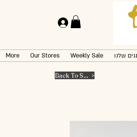
Log In
More
Our Stores
Weekly Sale
ים שלנו
Back To Shop