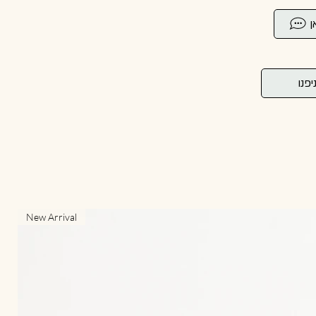
ן
יפנו
New Arrival