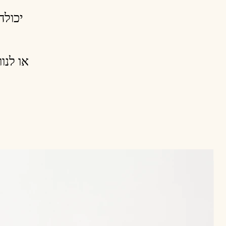
יכ ->
או  ->
N