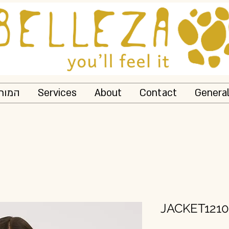
המותג
Services
About
Contact
Genera
JACKET121