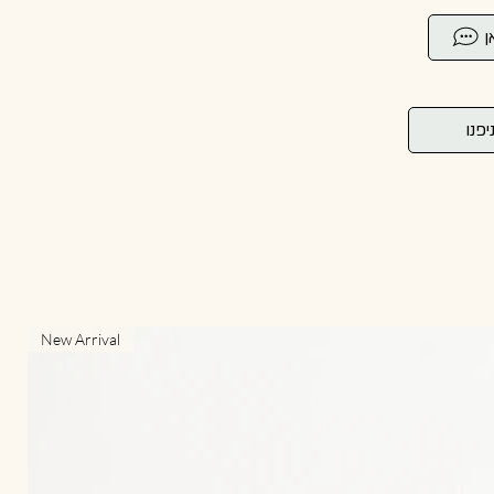
ן
יפנו
New Arrival