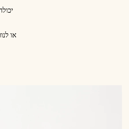
יכ ->
או  ->
N