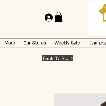
Log In
More
Our Stores
Weekly Sale
ים שלנו
Back To Shop