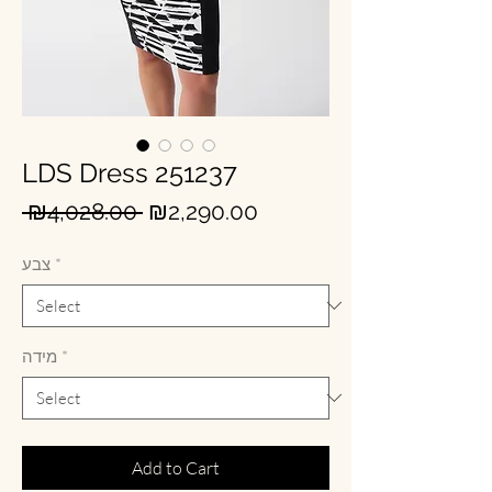
LDS Dress 251237
Regular
Sale
 ₪4,028.00 
₪2,290.00
Price
Price
צבע
*
מידה
*
Add to Cart