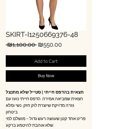
SKIRT-I1250669376-48
Regular
Sale
 ₪1,100.00 
₪550.00
Price
Price
Add to Cart
Buy Now
חצאית בהדפס חייתי | סטייל שלא מתנצל
חצאית שמביאה אמירה. הדפס חייתי נועז עם
גזרה מדויקת שיוצרת לוק חזק, נשי ומלא
ביטחון.
פריט אחד קטן שעושה רעש גדול – מושלם למי
שלא אוהבת להיטמע ברקע.