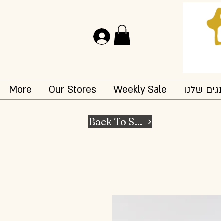
Log In
More
Our Stores
Weekly Sale
ים שלנו
Back To Shop