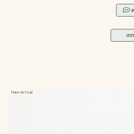
ן
יפנו
New Arrival