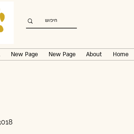
l
New Page
New Page
About
Home
3018