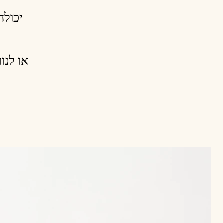
יכ ->
או  ->
N