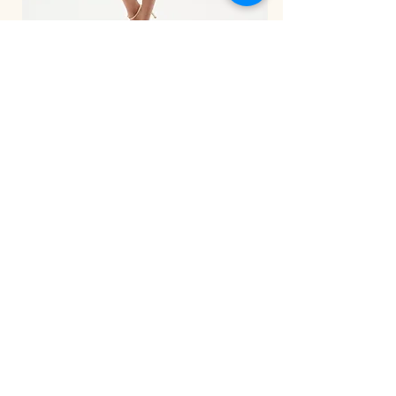
LDS Pant-262941
BE OUR FRIEND
הירשמי לניוזלטר שלנו וקבלי מייל עם קוד
קופון של 5% הנחה על הקנייה הראשונה
שלך באתר.
ובנוסף
תהיי
הראשונה לשמוע על המבצעים
באתר שלנו!
אני מאשרת קבלת הודעות ומיילים