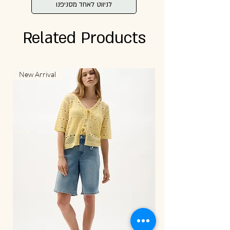
לניווט לאחד מסניפנו
Related Products
New Arrival
New Arrival