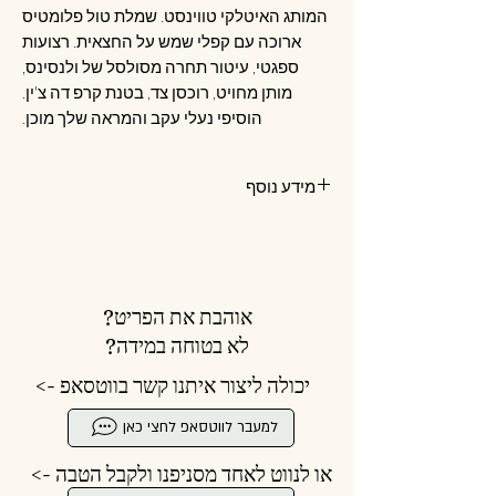
המותג האיטלקי טווינסט. שמלת טול פלומטיס
ארוכה עם קפלי שמש על החצאית. רצועות
ספגטי, עיטור תחרה מסולסל של ולנסינס,
מותן מחויט, רוכסן צד, בטנת קרפ דה צ'ין.
הוסיפי נעלי עקב והמראה שלך מוכן.
מידע נוסף
קוד מוצר: 231TP2440
גזרה מעט מתרחבת
גובה הדוגמנית: 180 ס"מ. מידה: XS/36
100% פוליאסטר
אוהבת את הפריט?
לא בטוחה במידה?
יכולה ליצור איתנו קשר בווטסאפ ->
למעבר לווטסאפ לחצי כאן
או לנווט לאחד מסניפנו ולקבל הטבה ->