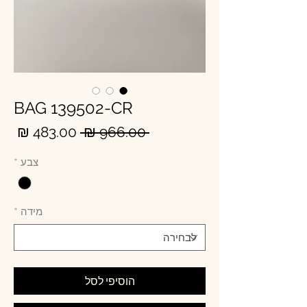
BAG 139502-CR
מחיר
מחי
 ‏966.00 ‏₪ 
רגיל
מבצ
צבע
*
מידה
*
הוסיפי לסל