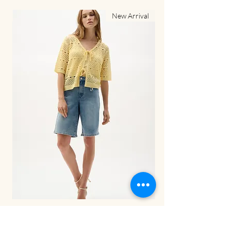
al
New Arrival
LDS Pant-262941