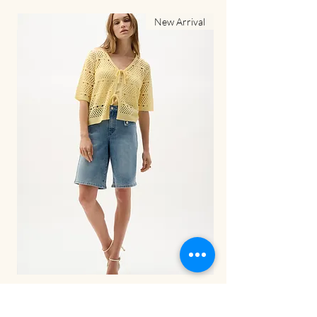
al
New Arrival
LDS Pant-262941