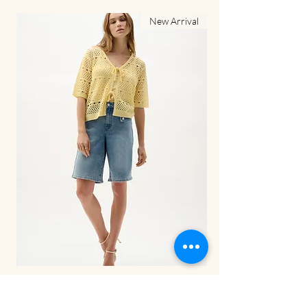
al
New Arrival
LDS Pant-262941